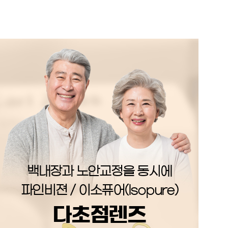
백내장과 노안교정을 동시에
파인비젼 / 이소퓨어(Isopure)
다초점렌즈