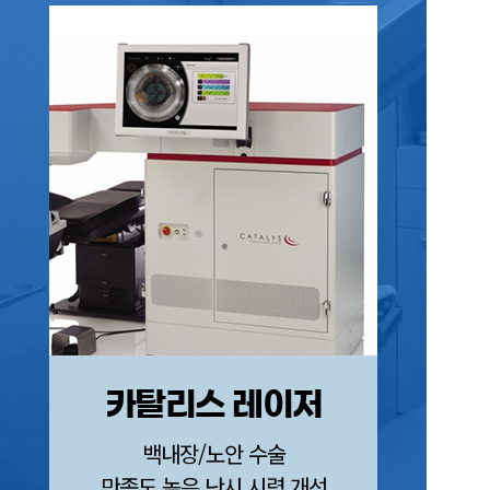
카탈리스 레이저
FEM
백내장/노안 수술
만족도 높은 난시 시력 개선
각막손상