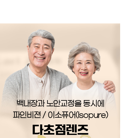
백내장과 노안교정을 동시에
파인비젼 / 이소퓨어(Isopure)
다초점렌즈