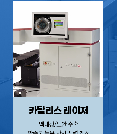
카탈리스 레이저
FEM
백내장/노안 수술
만족도 높은 난시 시력 개선
각막손상