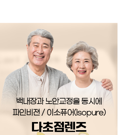
백내장과 노안교정을 동시에
파인비젼 / 이소퓨어(Isopure)
다초점렌즈