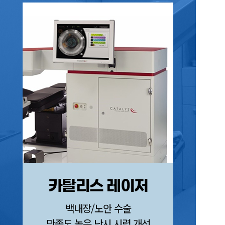
카탈리스 레이저
FEM
백내장/노안 수술
만족도 높은 난시 시력 개선
각막손상